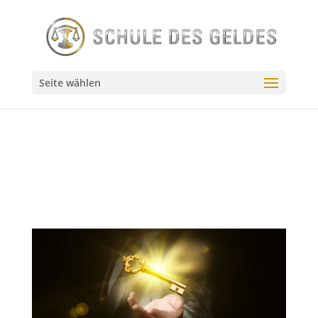
// Source - https://stackoverflow.com/q/55144024 // Posted
by user10201522, modified by community. See post
'Timeline' for change history // Retrieved 2026-07-23,
License - CC BY-SA 4.0
Seite wählen