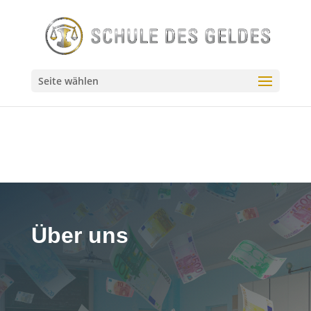
// Source - https://stackoverflow.com/q/55144024 // Posted
by user10201522, modified by community. See post
'Timeline' for change history // Retrieved 2026-07-23,
License - CC BY-SA 4.0
Seite wählen
Über uns