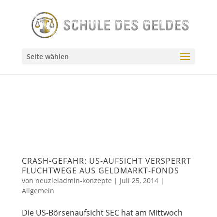
// Source - https://stackoverflow.com/q/55144024 // Posted
by user10201522, modified by community. See post
'Timeline' for change history // Retrieved 2026-07-23,
License - CC BY-SA 4.0
Seite wählen
CRASH-GEFAHR: US-AUFSICHT VERSPERRT
FLUCHTWEGE AUS GELDMARKT-FONDS
von
neuzieladmin-konzepte
|
Juli 25, 2014
|
Allgemein
Die US-Börsenaufsicht SEC hat am Mittwoch