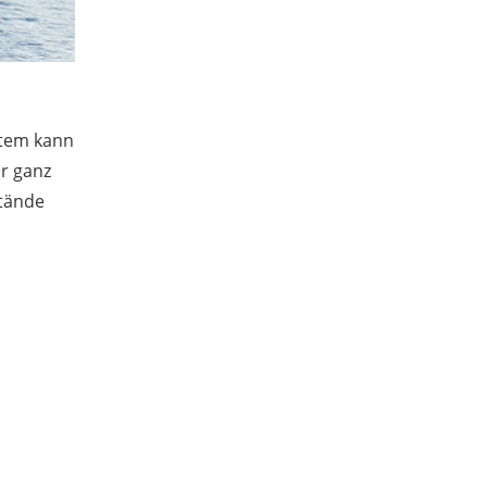
stem kann
r ganz
stände