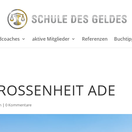
 by user10201522, modified by community. See post 'Timeline
dcoaches
aktive Mitglieder
Referenzen
Buchtip
ROSSENHEIT ADE
n
|
0 Kommentare