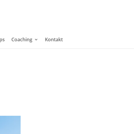
' for change history // Retrieved 2026-07-23, License - CC
ps
Coaching
Kontakt