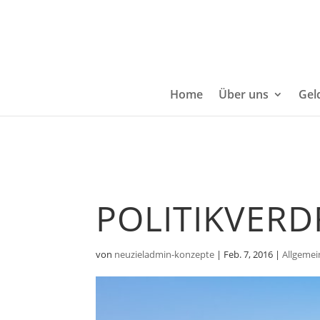
// Source - https://stackoverflow.com/q/55144024 // Posted
BY-SA 4.0
Home
Über uns
Gel
POLITIKVERD
von
neuzieladmin-konzepte
|
Feb. 7, 2016
|
Allgemei