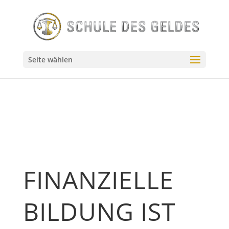
// Source - https://stackoverflow.com/q/55144024 // Posted
by user10201522, modified by community. See post
'Timeline' for change history // Retrieved 2026-07-23,
License - CC BY-SA 4.0
Seite wählen
FINANZIELLE
BILDUNG IST