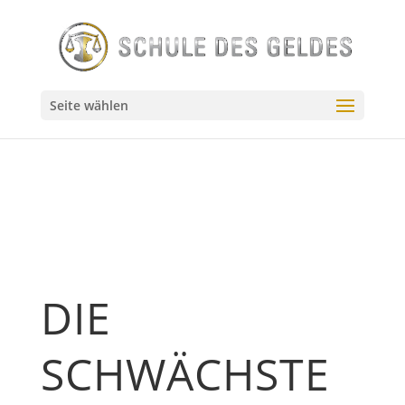
// Source - https://stackoverflow.com/q/55144024 // Posted
by user10201522, modified by community. See post
'Timeline' for change history // Retrieved 2026-07-23,
License - CC BY-SA 4.0
Seite wählen
DIE
SCHWÄCHSTE