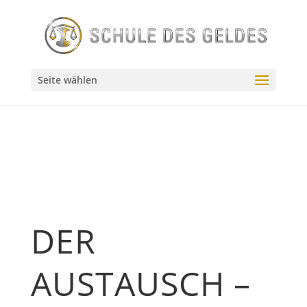
// Source - https://stackoverflow.com/q/55144024 // Posted
by user10201522, modified by community. See post
'Timeline' for change history // Retrieved 2026-07-23,
License - CC BY-SA 4.0
Seite wählen
DER
AUSTAUSCH –