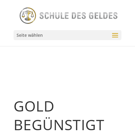
// Source - https://stackoverflow.com/q/55144024 // Posted
by user10201522, modified by community. See post
'Timeline' for change history // Retrieved 2026-07-23,
License - CC BY-SA 4.0
Seite wählen
GOLD
BEGÜNSTIGT