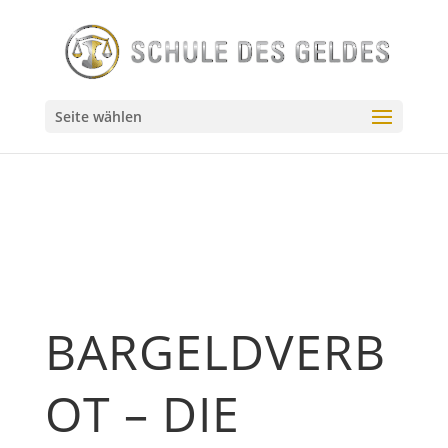
// Source - https://stackoverflow.com/q/55144024 // Posted
by user10201522, modified by community. See post
'Timeline' for change history // Retrieved 2026-07-23,
License - CC BY-SA 4.0
Seite wählen
BARGELDVERB
OT – DIE