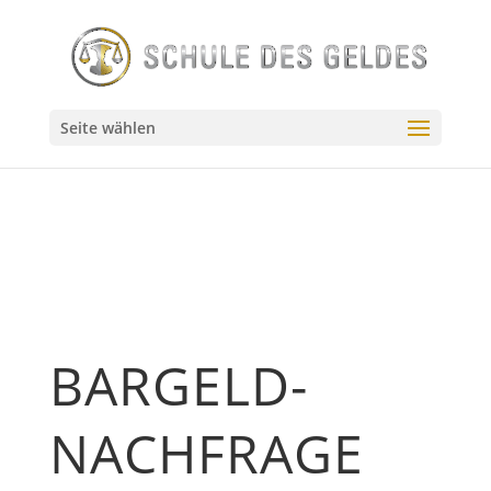
// Source - https://stackoverflow.com/q/55144024 // Posted
by user10201522, modified by community. See post
'Timeline' for change history // Retrieved 2026-07-23,
License - CC BY-SA 4.0
Seite wählen
BARGELD-
NACHFRAGE