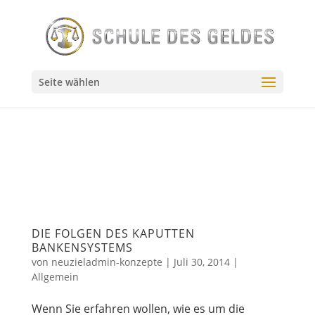
// Source - https://stackoverflow.com/q/55144024 // Posted
by user10201522, modified by community. See post
'Timeline' for change history // Retrieved 2026-07-23,
License - CC BY-SA 4.0
Seite wählen
DIE FOLGEN DES KAPUTTEN
BANKENSYSTEMS
von
neuzieladmin-konzepte
|
Juli 30, 2014
|
Allgemein
Wenn Sie erfahren wollen, wie es um die